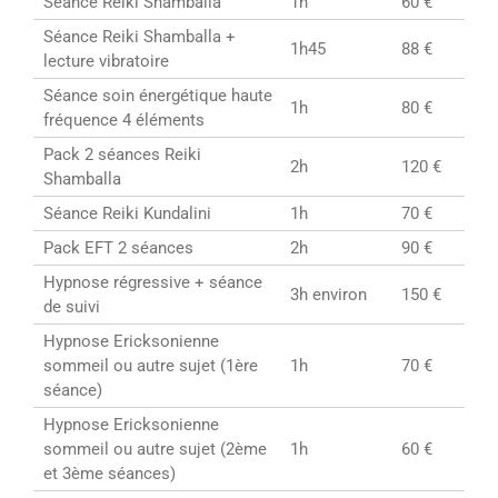
Séance Reiki Shamballa
1h
60 €
Séance Reiki Shamballa +
1h45
88 €
lecture vibratoire
Séance soin énergétique haute
1h
80 €
fréquence 4 éléments
Pack 2 séances Reiki
2h
120 €
Shamballa
Séance Reiki Kundalini
1h
70 €
Pack EFT 2 séances
2h
90 €
Hypnose régressive + séance
3h environ
150 €
de suivi
Hypnose Ericksonienne
sommeil ou autre sujet (1ère
1h
70 €
séance)
Hypnose Ericksonienne
sommeil ou autre sujet (2ème
1h
60 €
et 3ème séances)